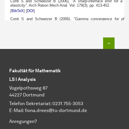
Zum Seit
Fakultät für Mathematik
LS I Analysis
Vogelpothsweg 87
44227 Dortmund
Telefon Sekretariat: 0231 755-3053
E-Mail: fiona.drees@tu-dortmund.de
Anregungen?